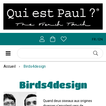
FR
EN
Accueil
Birds4design
Birds4design
Quand deux oiseaux aux origines
diverses s'envolent vers de